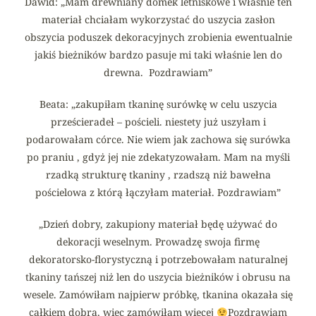
Dawid: „Mam drewniany domek letniskowe i właśnie ten
materiał chciałam wykorzystać do uszycia zasłon
obszycia poduszek dekoracyjnych zrobienia ewentualnie
jakiś bieżników bardzo pasuje mi taki właśnie len do
drewna. Pozdrawiam”
Beata: „zakupiłam tkaninę surówkę w celu uszycia
prześcieradeł – pościeli. niestety już uszyłam i
podarowałam córce. Nie wiem jak zachowa się surówka
po praniu , gdyż jej nie zdekatyzowałam. Mam na myśli
rzadką strukturę tkaniny , rzadszą niż bawełna
pościelowa z którą łączyłam materiał. Pozdrawiam”
„Dzień dobry, zakupiony materiał będę używać do
dekoracji weselnym. Prowadzę swoja firmę
dekoratorsko-florystyczną i potrzebowałam naturalnej
tkaniny tańszej niż len do uszycia bieżników i obrusu na
wesele. Zamówiłam najpierw próbkę, tkanina okazała się
całkiem dobra, więc zamówiłam więcej
Pozdrawiam