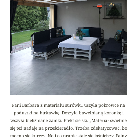
Pani Barbara z materiału surówki, uszyła pokrowce na
poduszki na huśtawkę. Doszyła bawełnianą koronkę i
wszyła bieliźniane zamki. Efekt sielski. „Materiał świetnie
się też nadaje na prześcieradło. Trzeba zdekatyzować, bo
mocno się kurczy. No i co pranie staje się jaśniejszy. Fajny