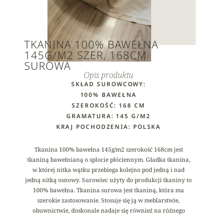
TKANINA 100% BAWEŁNA
145G/M2 SZER. 168CM
SUROWA
Opis produktu
SKŁAD SUROWCOWY:
100% BAWEŁNA
SZEROKOŚĆ: 168 CM
GRAMATURA: 145 G/M2
KRAJ POCHODZENIA: POLSKA
Tkanina 100% bawełna 145g/m2 szerokość 168cm jest
tkaniną bawełnianą o splocie płóciennym. Gładka tkanina,
w której nitka wątku przebiega kolejno pod jedną i nad
jedną nitką osnowy. Surowiec użyty do produkcji tkaniny to
100% bawełna. Tkanina surowa jest tkaniną, która ma
szerokie zastosowanie. Stosuje się ją w meblarstwie,
obuwnictwie, doskonale nadaje się również na różnego